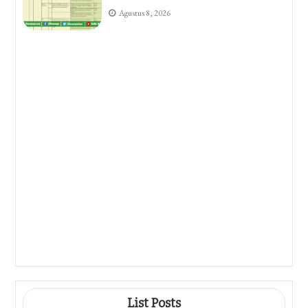
Agustus 8, 2026
7 Cara Mengubah Opacity Di Word
Dengan Mudah Dan Cepat Ternyata
Selama Ini Salah
Agustus 7, 2026
5 Cara Mengubah Orientasi 1 Halaman
Word Yang Sering Disalahpahami,
Ternyata Semudah Ini
Agustus 7, 2026
Kisi Kisi Soal Kelas 4 Kurtilas 2026
Ternyata Begini Bentuknya, Wajib Tahu
Sebelum Terlambat
Agustus 6, 2026
List Posts