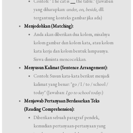
Contoh: "The cat is
__
the table." (Jawaban
yang diharapkan:
under
,
on
,
beside
, dll.
tergantung konteks gambar jika ada)
Menjodohkan (Matching):
Anda akan diberikan dua kolom, misalnya
kolom gambar dan kolom kata, atau kolom
kata kerja dan kolom bentuk lampaunya.
Siswa diminta mencocokkan.
Menyusun Kalimat (Sentence Arrangement):
Contoh: Susun kata-kata berikut menjadi
kalimat yang benar: "go / I / to / school /
today" (Jawaban:
I go to school today.
)
Menjawab Pertanyaan Berdasarkan Teks
(Reading Comprehension):
Diberikan sebuah paragraf pendek,
kemudian pertanyaan-pertanyaan yang