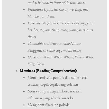
under, behind, in front of, before, after.
Pronouns:
I, you, he, she, it, we, they, me,
him, her, us, them.
Possessive Adjectives and Pronouns:
my, your,
his, her, its, our, their, mine, yours, hers, ours,
theirs.
Countable and Uncountable Nouns:
Penggunaan
some, any, much, many.
Question Words:
What, Where, When, Who,
Why, How.
Membaca (Reading Comprehension):
Memahami teks pendek dan sederhana
tentang topik-topik yang relevan.
Menjawab pertanyaan berdasarkan
informasi yang ada dalam teks.
Mengidentifikasi ide pokok.