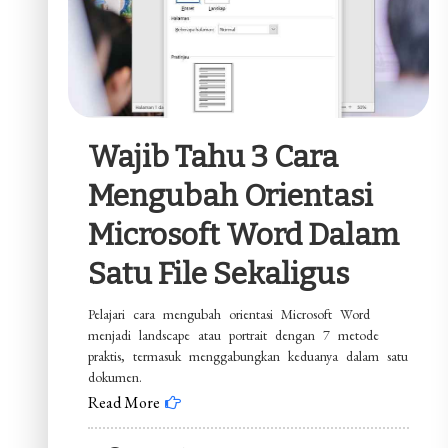
Wajib Tahu 3 Cara
Mengubah Orientasi
Microsoft Word Dalam
Satu File Sekaligus
Pelajari cara mengubah orientasi Microsoft Word
menjadi landscape atau portrait dengan 7 metode
praktis, termasuk menggabungkan keduanya dalam satu
dokumen.
Read More