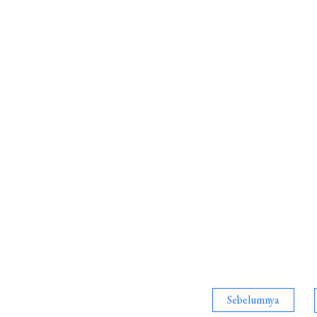
Kelas
4
Introduction
Paling
Efektif
untuk
Latihan
Mandiri
Paginasi
Sebelumnya