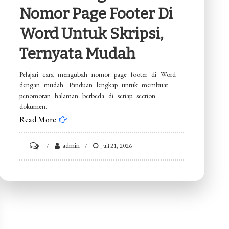
Nomor Page Footer Di
Word Untuk Skripsi,
Ternyata Mudah
Pelajari cara mengubah nomor page footer di Word
dengan mudah. Panduan lengkap untuk membuat
penomoran halaman berbeda di setiap section
dokumen.
Read More
on
admin
Juli 21, 2026
7
Cara
Mengubah
Nomor
Page