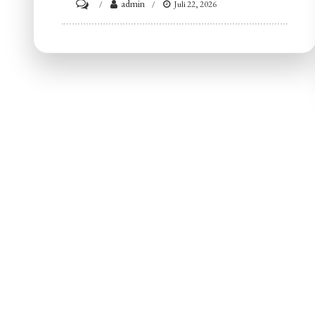
on
admin
Juli 22, 2026
Wajib
Tahu
3
Cara
Mengubah
Orientasi
Microsoft
Word
dalam
Satu
File
Sekaligus