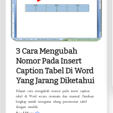
3 Cara Mengubah
Nomor Pada Insert
Caption Tabel Di Word
Yang Jarang Diketahui
Pelajari cara mengubah nomor pada insert caption
tabel di Word secara otomatis dan manual. Panduan
lengkap untuk mengatur ulang penomoran tabel
dengan mudah.