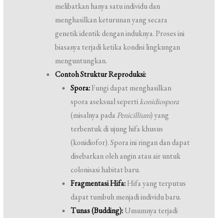
melibatkan hanya satu individu dan
menghasilkan keturunan yang secara
genetik identik dengan induknya. Proses ini
biasanya terjadi ketika kondisi lingkungan
menguntungkan.
Contoh Struktur Reproduksi:
Spora:
Fungi dapat menghasilkan
spora aseksual seperti
konidiospora
(misalnya pada
Penicillium
) yang
terbentuk di ujung hifa khusus
(konidiofor). Spora ini ringan dan dapat
disebarkan oleh angin atau air untuk
colonisasi habitat baru.
Fragmentasi Hifa:
Hifa yang terputus
dapat tumbuh menjadi individu baru.
Tunas (Budding):
Umumnya terjadi