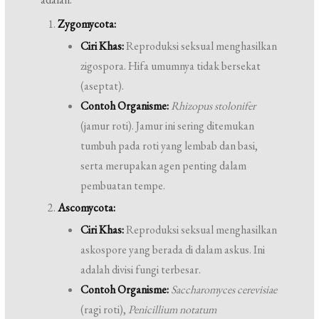
Zygomycota:
Ciri Khas:
Reproduksi seksual menghasilkan
zigospora. Hifa umumnya tidak bersekat
(aseptat).
Contoh Organisme:
Rhizopus stolonifer
(jamur roti). Jamur ini sering ditemukan
tumbuh pada roti yang lembab dan basi,
serta merupakan agen penting dalam
pembuatan tempe.
Ascomycota:
Ciri Khas:
Reproduksi seksual menghasilkan
askospore yang berada di dalam askus. Ini
adalah divisi fungi terbesar.
Contoh Organisme:
Saccharomyces cerevisiae
(ragi roti),
Penicillium notatum