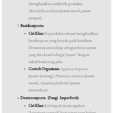
(menghasilkan antibiotik penisilin),
Morchella esculenta
(jamur morel, jamur
pangan).
Basidiomycota:
Ciri Khas:
Reproduksi seksual menghasilkan
basidiospore yang berada pada basidium.
Division ini mencakup sebagian besar jamur
yang kita kenal sebagai "jamur" dengan
tubuh buah yang jelas.
Contoh Organisme:
Agaricus bisporus
(jamur kancing),
Pleurotus ostreatus
(jamur
tiram),
Amanita phalloides
(jamur
mematikan).
Deuteromycota (Fungi Imperfecti):
Ciri Khas:
Kelompok ini merupakan
"keranjang sampah" bagi jamur yang belum