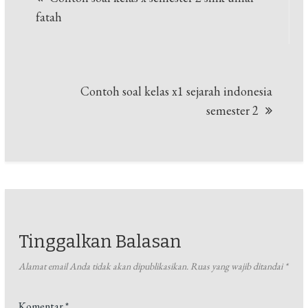
pos
fatah
Contoh soal kelas x1 sejarah indonesia
semester 2
Tinggalkan Balasan
Alamat email Anda tidak akan dipublikasikan.
Ruas yang wajib ditandai
*
Komentar
*