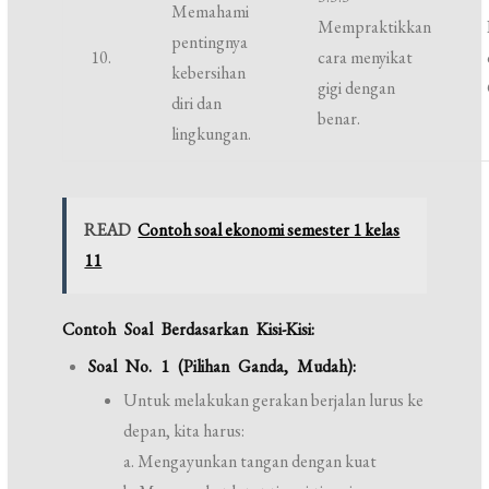
Memahami
Mempraktikkan
pentingnya
10.
cara menyikat
kebersihan
gigi dengan
diri dan
benar.
lingkungan.
READ
Contoh soal ekonomi semester 1 kelas
11
Contoh Soal Berdasarkan Kisi-Kisi:
Soal No. 1 (Pilihan Ganda, Mudah):
Untuk melakukan gerakan berjalan lurus ke
depan, kita harus:
a. Mengayunkan tangan dengan kuat