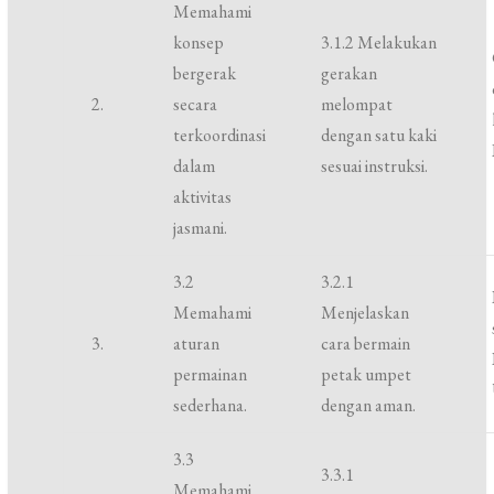
Memahami
konsep
3.1.2 Melakukan
bergerak
gerakan
2.
secara
melompat
terkoordinasi
dengan satu kaki
dalam
sesuai instruksi.
aktivitas
jasmani.
3.2
3.2.1
Memahami
Menjelaskan
3.
aturan
cara bermain
permainan
petak umpet
sederhana.
dengan aman.
3.3
3.3.1
Memahami