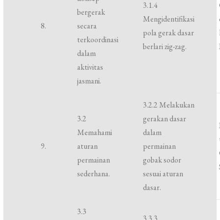
3.1.4
bergerak
Mengidentifikasi
8.
secara
pola gerak dasar
terkoordinasi
berlari zig-zag.
dalam
aktivitas
jasmani.
3.2.2 Melakukan
3.2
gerakan dasar
Memahami
dalam
9.
aturan
permainan
permainan
gobak sodor
sederhana.
sesuai aturan
dasar.
3.3
3.3.3