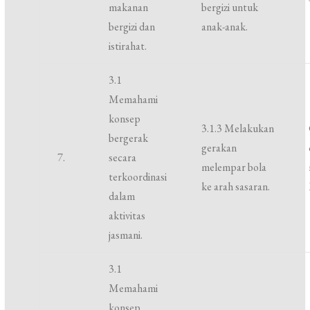
makanan
bergizi untuk
bergizi dan
anak-anak.
istirahat.
3.1
Memahami
konsep
3.1.3 Melakukan
bergerak
gerakan
7.
secara
melempar bola
terkoordinasi
ke arah sasaran.
dalam
aktivitas
jasmani.
3.1
Memahami
konsep