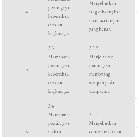
Menyebutkan
pentingnya
4.
langkah-langkah
kebersihan
mencuci tangan
diri dan
yang benar.
lingkungan.
3.3
3.3.2
Memahami
Menjelaskan
pentingnya
pentingnya
5.
kebersihan
membuang
diri dan
sampah pada
lingkungan.
tempatnya.
3.4
Memahami
3.4.1
pentingnya
Menyebutkan
6.
makan
contoh makanan