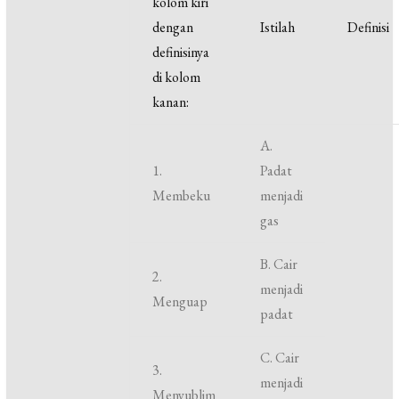
kolom kiri
dengan
Istilah
Definisi
definisinya
di kolom
kanan:
A.
1.
Padat
Membeku
menjadi
gas
B. Cair
2.
menjadi
Menguap
padat
C. Cair
3.
menjadi
Menyublim