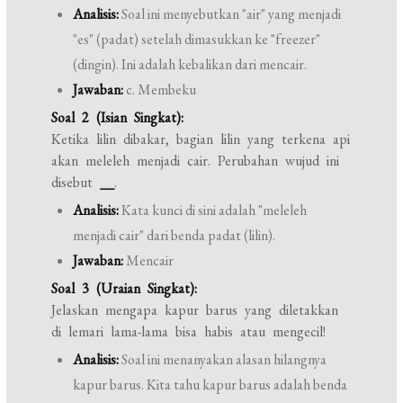
Analisis:
Soal ini menyebutkan "air" yang menjadi
"es" (padat) setelah dimasukkan ke "freezer"
(dingin). Ini adalah kebalikan dari mencair.
Jawaban:
c. Membeku
Soal 2 (Isian Singkat):
Ketika lilin dibakar, bagian lilin yang terkena api
akan meleleh menjadi cair. Perubahan wujud ini
disebut
__
.
Analisis:
Kata kunci di sini adalah "meleleh
menjadi cair" dari benda padat (lilin).
Jawaban:
Mencair
Soal 3 (Uraian Singkat):
Jelaskan mengapa kapur barus yang diletakkan
di lemari lama-lama bisa habis atau mengecil!
Analisis:
Soal ini menanyakan alasan hilangnya
kapur barus. Kita tahu kapur barus adalah benda