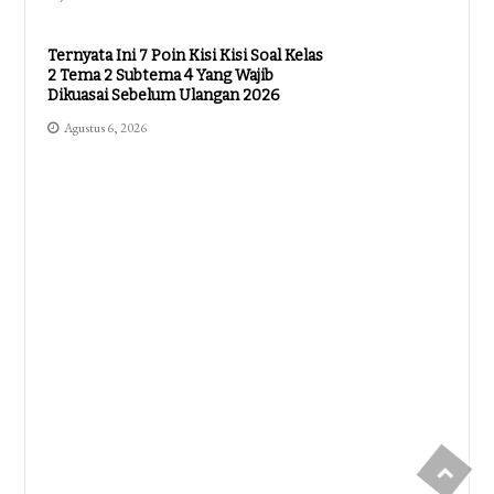
Ternyata Ini 7 Poin Kisi Kisi Soal Kelas
2 Tema 2 Subtema 4 Yang Wajib
Dikuasai Sebelum Ulangan 2026
Agustus 6, 2026
Ternyata Ini Rahasia Kisi Kisi Soal
Kelas 4 K13 Revisi 2018 Semester 2
Yang Sering Terlewat
Agustus 6, 2026
Akhirnya Terungkap Kisi Kisi Soal
Kelas 4 Kurtilas Penilaian Akhir
Semester Yang Sering Muncul
Agustus 5, 2026