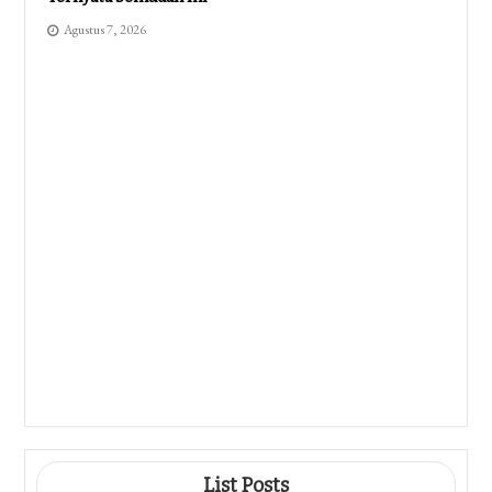
Agustus 7, 2026
Kisi Kisi Soal Kelas 4 Kurtilas 2026
Ternyata Begini Bentuknya, Wajib Tahu
Sebelum Terlambat
Agustus 6, 2026
Ternyata Ini 7 Poin Kisi Kisi Soal Kelas
2 Tema 2 Subtema 4 Yang Wajib
Dikuasai Sebelum Ulangan 2026
Agustus 6, 2026
Ternyata Ini Rahasia Kisi Kisi Soal
Kelas 4 K13 Revisi 2018 Semester 2
Yang Sering Terlewat
Agustus 6, 2026
List Posts