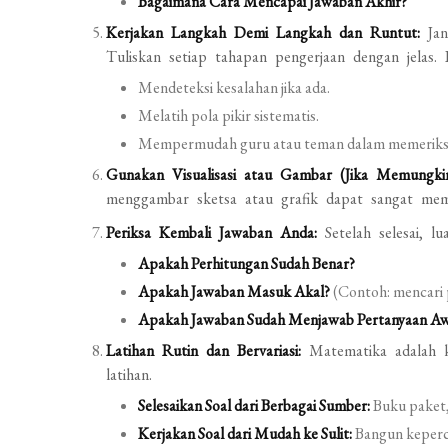
Bagaimana Cara Mencapai Jawaban Akhir?
Kerjakan Langkah Demi Langkah dan Runtut:
Jan
Tuliskan setiap tahapan pengerjaan dengan jelas
Mendeteksi kesalahan jika ada.
Melatih pola pikir sistematis.
Mempermudah guru atau teman dalam memeriksa
Gunakan Visualisasi atau Gambar (Jika Memungkin
menggambar sketsa atau grafik dapat sangat mem
Periksa Kembali Jawaban Anda:
Setelah selesai, l
Apakah Perhitungan Sudah Benar?
Apakah Jawaban Masuk Akal?
(Contoh: mencari p
Apakah Jawaban Sudah Menjawab Pertanyaan Aw
Latihan Rutin dan Bervariasi:
Matematika adalah ke
latihan.
Selesaikan Soal dari Berbagai Sumber:
Buku paket, 
Kerjakan Soal dari Mudah ke Sulit:
Bangun keperca