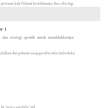
 pertama kali. Pahami kesalahannya dan coba lagi.
er 1
1 dan strategi spesifik untuk menaklukkannya:
 Hafalkan dan pahami
mengapa
sifat-sifat ini berlaku:
 $a^m/n = sqrt[n]a^m$