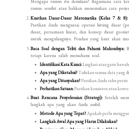
Mengapa rumus itu demikian? Bagaimana cara ke
rumus sendiri atau bahkan menemukan cara penyele
Kuatkan Dasar-Dasar Matematika (Kelas 7 & 8):
Pastikan Anda menguasai operasi hitung dasar (pe
dasar, persamaan linear, dan konsep dasar geomet
untuk mengulanginya. Pondasi yang kuat akan m
Baca Soal dengan Teliti dan Pahami Maksudnya:
Ba
tetapi karena salah memahami soal.
Identifikasi Kata Kunci:
Lingkari atau garis bawah
Apa yang Diketahui?
Tuliskan semua data yang di
Apa yang Ditanyakan?
Pastikan Anda tahu persis 
Perhatikan Satuan:
Pastikan konsisten atau konver
Buat Rencana Penyelesaian (Strategi):
Setelah mema
langkah apa yang akan Anda ambil.
Metode Apa yang Tepat?
Apakah perlu mengguna
Langkah Awal Apa yang Harus Dilakukan?