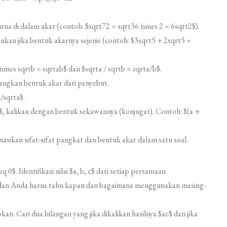
na di dalam akar (contoh: $sqrt72 = sqrt36 times 2 = 6sqrt2$).
ukan jika bentuk akarnya sejenis (contoh: $3sqrt5 + 2sqrt5 =
imes sqrtb = sqrtab$ dan $sqrta / sqrtb = sqrta/b$.
angkan bentuk akar dari penyebut.
/sqrta$.
b)$, kalikan dengan bentuk sekawannya (konjugat). Contoh: $(a +
sikan sifat-sifat pangkat dan bentuk akar dalam satu soal.
eq 0$. Identifikasi nilai $a, b, c$ dari setiap persamaan.
dan Anda harus tahu kapan dan bagaimana menggunakan masing-
an. Cari dua bilangan yang jika dikalikan hasilnya $ac$ dan jika