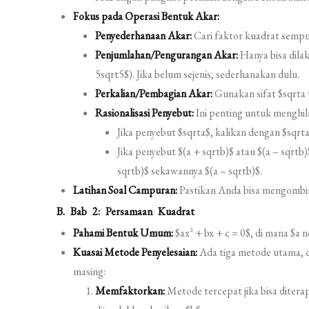
Fokus pada Operasi Bentuk Akar:
Penyederhanaan Akar:
Cari faktor kuadrat sempur
Penjumlahan/Pengurangan Akar:
Hanya bisa dilak
5sqrt5$). Jika belum sejenis, sederhanakan dulu.
Perkalian/Pembagian Akar:
Gunakan sifat $sqrta t
Rasionalisasi Penyebut:
Ini penting untuk menghil
Jika penyebut $sqrta$, kalikan dengan $sqrta
Jika penyebut $(a + sqrtb)$ atau $(a – sqrt
sqrtb)$ sekawannya $(a – sqrtb)$.
Latihan Soal Campuran:
Pastikan Anda bisa mengombina
B. Bab 2: Persamaan Kuadrat
Pahami Bentuk Umum:
$ax^2 + bx + c = 0$, di mana $a n
Kuasai Metode Penyelesaian:
Ada tiga metode utama, 
masing:
Memfaktorkan:
Metode tercepat jika bisa diterapk