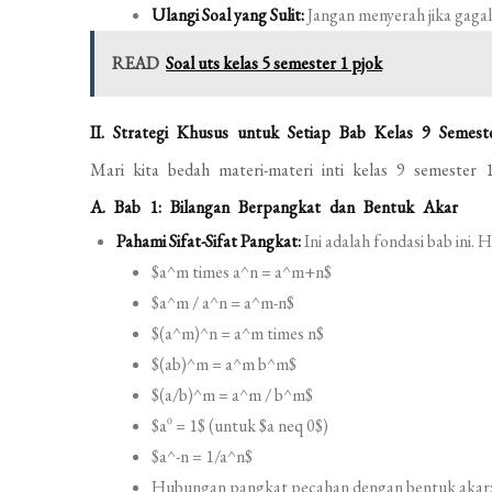
Ulangi Soal yang Sulit:
Jangan menyerah jika gagal
READ
Soal uts kelas 5 semester 1 pjok
II. Strategi Khusus untuk Setiap Bab Kelas 9 Semest
Mari kita bedah materi-materi inti kelas 9 semester 
A. Bab 1: Bilangan Berpangkat dan Bentuk Akar
Pahami Sifat-Sifat Pangkat:
Ini adalah fondasi bab ini.
$a^m times a^n = a^m+n$
$a^m / a^n = a^m-n$
$(a^m)^n = a^m times n$
$(ab)^m = a^m b^m$
$(a/b)^m = a^m / b^m$
$a^0 = 1$ (untuk $a neq 0$)
$a^-n = 1/a^n$
Hubungan pangkat pecahan dengan bentuk akar: