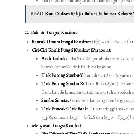
Jika diketahui hubungan akar-akar dengan persam
READ
Kunci Sukses Belajar Bahasa Indonesia Kelas 4
C. Bab 3: Fungsi Kuadrat
Bentuk Umum Fungsi Kuadrat:
$f(x) = ax^2 + bx + c$ at
Ciri-Ciri Grafik Fungsi Kuadrat (Parabola):
Arah Terbuka:
Jika $a > 0$, parabola terbuka ke a
bawah (memiliki titik balik maksimum).
Titik Potong Sumbu-Y:
Terjadi saat $x=0$, yaitu di t
Titik Potong Sumbu-X:
Terjadi saat $y=0$. Ini sa
Gunakan diskriminan untuk mengetahui apakah 
Sumbu Simetri:
Garis vertikal yang membagi parab
Titik Puncak/Titik Balik:
Titik tertinggi (maksim
y_p)$, di mana $x_p = -b/2a$ dan $y_p = f(x_p)$ 
Menyusun Fungsi Kuadrat:
Jika Diketahui Tiga Titik Sembarang:
Substitusikan