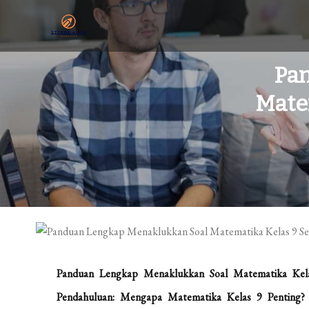
Skip
to
content
sttrbb.ac.id
Sekolah Tinggi Teknologi Riset Bumi Banua
Pa
Matem
Panduan Lengkap Menaklukkan Soal Matematika Kelas 
Pendahuluan: Mengapa Matematika Kelas 9 Penting?