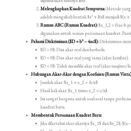
dijumlahkan hasilnya $b$.
Melengkapkan Kuadrat Sempurna:
Metode yang l
adalah mengubah bentuk $x^2 + Bx$ menjadi $(x + B/
Rumus ABC (Rumus Kuadrat):
$x_1,2 = frac-b pm
digunakan untuk semua persamaan kuadrat. Pastikan
Pahami Diskriminan ($D = b^2 – 4ac$):
Diskriminan mene
$D > 0$: Dua akar real dan berbeda.
$D = 0$: Dua akar real yang sama (akar kembar).
$D < 0$: Tidak memiliki akar real (akar imajiner/
Hubungan Akar-Akar dengan Koefisien (Rumus Vieta)
Jumlah akar: $x_1 + x_2 = -b/a$
Hasil kali akar: $x_1 times x_2 = c/a$
Ini sangat berguna untuk soal-soal tanpa perlu 
kuadrat baru.
Membentuk Persamaan Kuadrat Baru:
Jika diketahui akar-akarnya $x_1$ dan $x_2$: $(x –