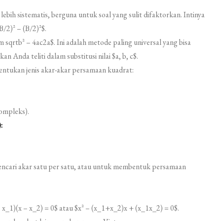
ebih sistematis, berguna untuk soal yang sulit difaktorkan. Intinya
2)^2 – (B/2)^2$.
 sqrtb^2 – 4ac2a$. Ini adalah metode paling universal yang bisa
 Anda teliti dalam substitusi nilai $a, b, c$.
ntukan jenis akar-akar persamaan kuadrat:
kompleks).
:
mencari akar satu per satu, atau untuk membentuk persamaan
 x_1)(x – x_2) = 0$ atau $x^2 – (x_1+x_2)x + (x_1x_2) = 0$.