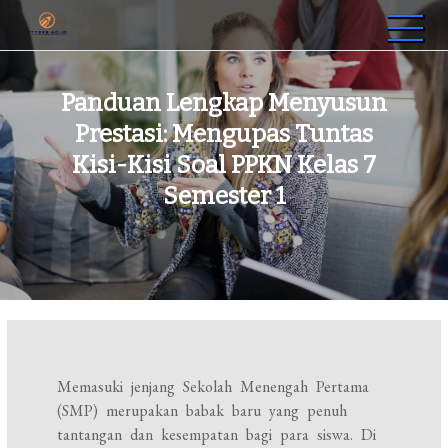
Skip
to
sttrbb.ac.id
Sekolah Tinggi Teknologi Riset Bumi Banua
content
Panduan Lengkap Menyusun
Prestasi: Mengupas Tuntas
Kisi-Kisi Soal PPKN Kelas 7
Semester 1
Memasuki jenjang Sekolah Menengah Pertama
(SMP) merupakan babak baru yang penuh
tantangan dan kesempatan bagi para siswa. Di