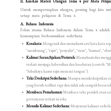
II. Kisi-Kisi Materi Ulangan Tema 4 per Mata Pelaja
Untuk mempersiapkan ulangan, penting bagi kita unt
setiap mata pelajaran di Tema 4.
A. Bahasa Indonesia
Fokus utama Bahasa Indonesia dalam Tema 4 adalah p
kemampuan berkomunikasi sederhana.
Kosakata:
Mengenali dan memahami arti kata-kata seper
"membuang", "rajin", "penyakit", "virus", "kuman", "obat",
Kalimat Saran/Ajakan/Perintah:
Memahami dan menggun
terkait menjaga kebersihan dan kesehatan (contoh: "Ma
"Sebaiknya kamu rajin mencuci tangan.").
Teks Deskripsi Sederhana:
Mampu mendeskripsikan ciri
yang bersih terlihat rapi dan tidak ada sampah berserak
Membaca Pemahaman:
Membaca teks pendek atau ceri
pertanyaan terkait isi teks.
Menulis Kalimat Sederhana:
Menyusun kalimat sederha