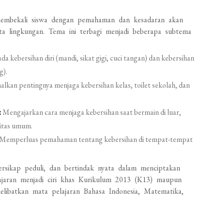
t
membekali siswa dengan pemahaman dan kesadaran akan
rta lingkungan. Tema ini terbagi menjadi beberapa subtema
a kebersihan diri (mandi, sikat gigi, cuci tangan) dan kebersihan
g).
kan pentingnya menjaga kebersihan kelas, toilet sekolah, dan
:
Mengajarkan cara menjaga kebersihan saat bermain di luar,
itas umum.
Memperluas pemahaman tentang kebersihan di tempat-tempat
 bersikap peduli, dan bertindak nyata dalam menciptakan
lajaran menjadi ciri khas Kurikulum 2013 (K13) maupun
libatkan mata pelajaran Bahasa Indonesia, Matematika,