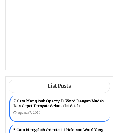
Ternyata Begini Bentuknya, Wajib
Tahu Sebelum Terlambat
Agustus 6, 2026
Ternyata Ini 7 Poin Kisi Kisi Soal
Kelas 2 Tema 2 Subtema 4 Yang
Wajib Dikuasai Sebelum Ulangan
2026
Agustus 6, 2026
Ternyata Ini Rahasia Kisi Kisi Soal
Kelas 4 K13 Revisi 2018 Semester
2 Yang Sering Terlewat
Agustus 6, 2026
List Posts
7 Cara Mengubah Opacity Di Word Dengan Mudah
Dan Cepat Ternyata Selama Ini Salah
Agustus 7, 2026
5 Cara Mengubah Orientasi 1 Halaman Word Yang