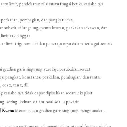
tu limit, pendekatan nilai suatu fungsi ketika variabelnya
perkalian, pembagian, dan pangkat limit.
an substitusi langsung, pemfaktoran, perkalian sekawan, dan
imit tak hingga).
r limit trigonometri dan penerapannya dalam berbagai bentuk
 gradien garis singgung atau laju perubahan sesaat.
i pangkat, konstanta, perkalian, pembagian, dan rantai.
cos x, tan x, dll.
 variabelnya tidak dapat dipisahkan secara eksplisit.
g sering keluar dalam soal-soal aplikatif.
l Kurva:
Menentukan gradien garis singgung menggunakan
turunan pertama untuk menentukan interval fungsi naik dan