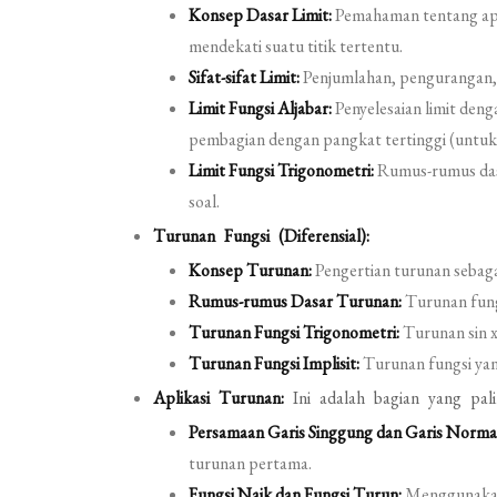
Konsep Dasar Limit:
Pemahaman tentang apa i
mendekati suatu titik tertentu.
Sifat-sifat Limit:
Penjumlahan, pengurangan, 
Limit Fungsi Aljabar:
Penyelesaian limit deng
pembagian dengan pangkat tertinggi (untuk l
Limit Fungsi Trigonometri:
Rumus-rumus dasa
soal.
Turunan Fungsi (Diferensial):
Konsep Turunan:
Pengertian turunan sebagai
Rumus-rumus Dasar Turunan:
Turunan fungs
Turunan Fungsi Trigonometri:
Turunan sin x, 
Turunan Fungsi Implisit:
Turunan fungsi yang
Aplikasi Turunan:
Ini adalah bagian yang palin
Persamaan Garis Singgung dan Garis Norma
turunan pertama.
Fungsi Naik dan Fungsi Turun:
Menggunakan 