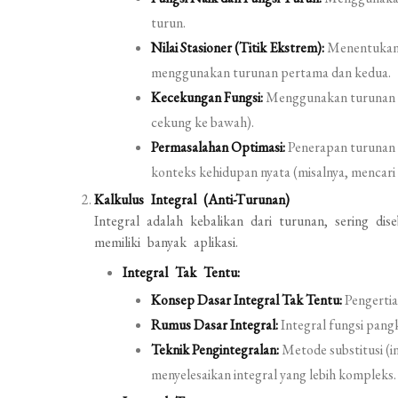
turun.
Nilai Stasioner (Titik Ekstrem):
Menentukan t
menggunakan turunan pertama dan kedua.
Kecekungan Fungsi:
Menggunakan turunan k
cekung ke bawah).
Permasalahan Optimasi:
Penerapan turunan
konteks kehidupan nyata (misalnya, mencari
Kalkulus Integral (Anti-Turunan)
Integral adalah kebalikan dari turunan, sering dis
memiliki banyak aplikasi.
Integral Tak Tentu:
Konsep Dasar Integral Tak Tentu:
Pengertia
Rumus Dasar Integral:
Integral fungsi pangk
Teknik Pengintegralan:
Metode substitusi (in
menyelesaikan integral yang lebih kompleks.