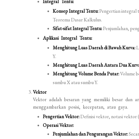
Integral Tentu:
Konsep Integral Tentu:
Pengertian integral
Teorema Dasar Kalkulus.
Sifat-sifat Integral Tentu:
Penjumlahan, pengu
Aplikasi Integral Tentu:
Menghitung Luas Daerah di Bawah Kurva:
L
Y.
Menghitung Luas Daerah Antara Dua Kurv
Menghitung Volume Benda Putar:
Volume be
sumbu X atau sumbu Y.
Vektor
Vektor adalah besaran yang memiliki besar dan a
menggambarkan posisi, kecepatan, atau gaya.
Pengertian Vektor:
Definisi vektor, notasi vektor 
Operasi Vektor:
Penjumlahan dan Pengurangan Vektor:
Secar