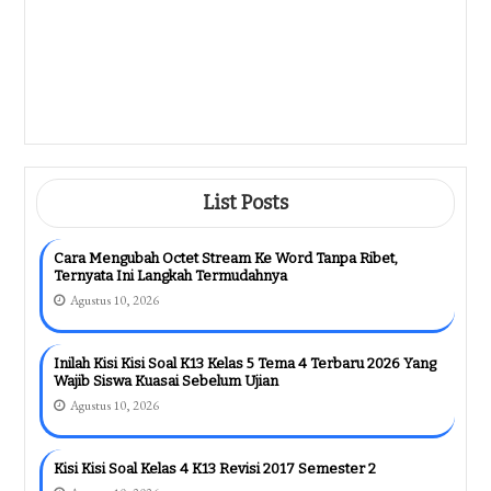
Revisi 2018 Terbaru: 7 Materi Wajib
Dikuasai Sebelum Ujian 2026
Agustus 9, 2026
Cara Mengubah Orientasi Kertas Pada
Word Ternyata Semudah Ini Dan Wajib
Tahu Sebelum Install DocX View Di
Laptop
Agustus 9, 2026
List Posts
Cara Mengubah Octet Stream Ke Word Tanpa Ribet,
Ternyata Ini Langkah Termudahnya
Agustus 10, 2026
Inilah Kisi Kisi Soal K13 Kelas 5 Tema 4 Terbaru 2026 Yang
Wajib Siswa Kuasai Sebelum Ujian
Agustus 10, 2026
Kisi Kisi Soal Kelas 4 K13 Revisi 2017 Semester 2