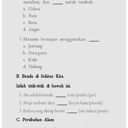
matahari, dan _
____
untuk tumbuh.
a. Udara
b. Pasir
c. Batu
d. Angin
Manusia bernapas menggunakan _
____
.
a. Jantung
b. Paru-paru
c. Kulit
d. Hidung
B. Benda di Sekitar Kita
Isilah titik-titik di bawah ini.
Air adalah benda _
____
. (cair/padat/gas)
Meja terbuat dari _
____
. (kayu/kain/plastik)
Balon yang ditiup berisi _
____
. (air/udara/pasir)
C. Perubahan Alam