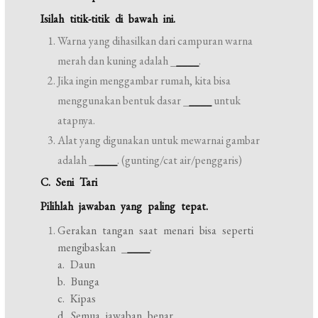
Isilah titik-titik di bawah ini.
Warna yang dihasilkan dari campuran warna
merah dan kuning adalah _
____
.
Jika ingin menggambar rumah, kita bisa
menggunakan bentuk dasar _
____
untuk
atapnya.
Alat yang digunakan untuk mewarnai gambar
adalah _
____
. (gunting/cat air/penggaris)
C. Seni Tari
Pilihlah jawaban yang paling tepat.
Gerakan tangan saat menari bisa seperti
mengibaskan _
____
.
a. Daun
b. Bunga
c. Kipas
d. Semua jawaban benar