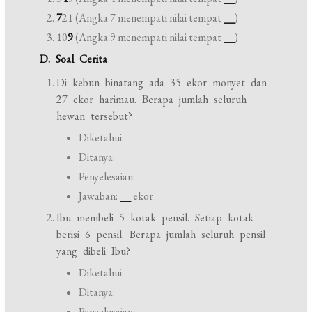
7
21 (Angka 7 menempati nilai tempat
__
)
10
9
(Angka 9 menempati nilai tempat
__
)
D. Soal Cerita
Di kebun binatang ada 35 ekor monyet dan
27 ekor harimau. Berapa jumlah seluruh
hewan tersebut?
Diketahui:
Ditanya:
Penyelesaian:
Jawaban:
__
ekor
Ibu membeli 5 kotak pensil. Setiap kotak
berisi 6 pensil. Berapa jumlah seluruh pensil
yang dibeli Ibu?
Diketahui:
Ditanya:
Penyelesaian: