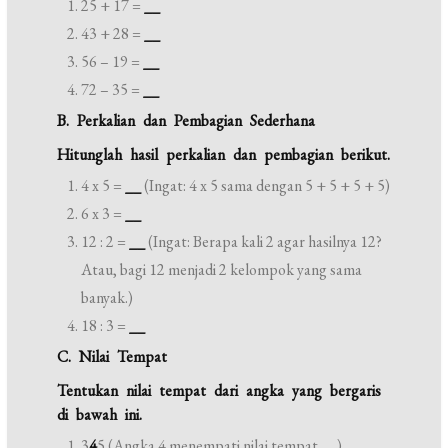
25 + 17 =
__
43 + 28 =
__
56 – 19 =
__
72 – 35 =
__
B. Perkalian dan Pembagian Sederhana
Hitunglah hasil perkalian dan pembagian berikut.
4 x 5 =
__
(Ingat: 4 x 5 sama dengan 5 + 5 + 5 + 5)
6 x 3 =
__
12 : 2 =
__
(Ingat: Berapa kali 2 agar hasilnya 12?
Atau, bagi 12 menjadi 2 kelompok yang sama
banyak.)
18 : 3 =
__
C. Nilai Tempat
Tentukan nilai tempat dari angka yang bergaris
di bawah ini.
3
4
5 (Angka 4 menempati nilai tempat
__
)