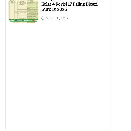
Kelas 4 Revisi 17 Paling Dicari
Guru Di 2026
Agustus 8, 2026
7 Cara Mengubah Opacity Di Word
Dengan Mudah Dan Cepat
Ternyata Selama Ini Salah
Agustus 7, 2026
5 Cara Mengubah Orientasi 1
Halaman Word Yang Sering
Disalahpahami, Ternyata Semudah
Ini
Agustus 7, 2026
Kisi Kisi Soal Kelas 4 Kurtilas 2026
Ternyata Begini Bentuknya, Wajib