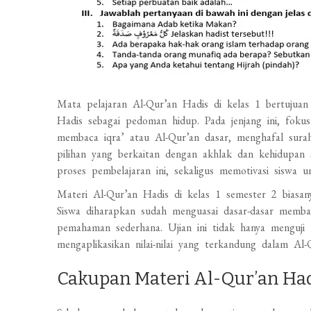
Mata pelajaran Al-Qur’an Hadis di kelas 1 bertuju
Hadis sebagai pedoman hidup. Pada jenjang ini, foku
membaca iqra’ atau Al-Qur’an dasar, menghafal sura
pilihan yang berkaitan dengan akhlak dan kehidupan 
proses pembelajaran ini, sekaligus memotivasi siswa 
Materi Al-Qur’an Hadis di kelas 1 semester 2 biasa
Siswa diharapkan sudah menguasai dasar-dasar memb
pemahaman sederhana. Ujian ini tidak hanya menguj
mengaplikasikan nilai-nilai yang terkandung dalam Al
Cakupan Materi Al-Qur’an Had