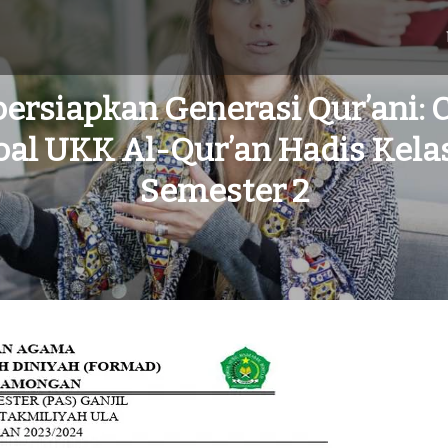
rsiapkan Generasi Qur’ani: 
oal UKK Al-Qur’an Hadis Kelas
Semester 2