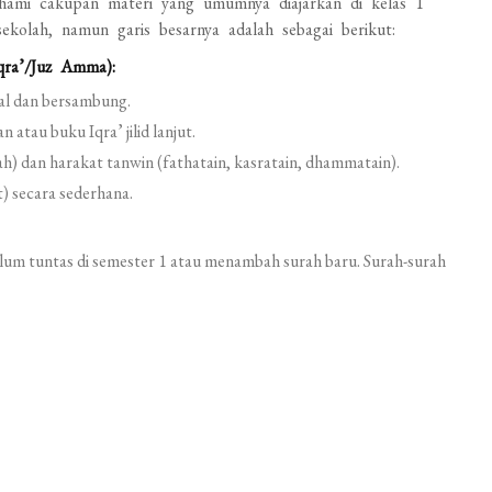
ami cakupan materi yang umumnya diajarkan di kelas 1
 sekolah, namun garis besarnya adalah sebagai berikut:
qra’/Juz Amma):
al dan bersambung.
tau buku Iqra’ jilid lanjut.
) dan harakat tanwin (fathatain, kasratain, dhammatain).
) secara sederhana.
lum tuntas di semester 1 atau menambah surah baru. Surah-surah