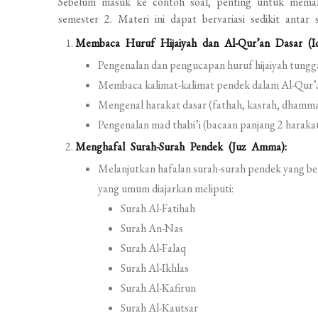
Sebelum masuk ke contoh soal, penting untuk memah
semester 2. Materi ini dapat bervariasi sedikit antar
Membaca Huruf Hijaiyah dan Al-Qur’an Dasar (I
Pengenalan dan pengucapan huruf hijaiyah tungg
Membaca kalimat-kalimat pendek dalam Al-Qur’an a
Mengenal harakat dasar (fathah, kasrah, dhammah
Pengenalan mad thabi’i (bacaan panjang 2 harakat
Menghafal Surah-Surah Pendek (Juz Amma):
Melanjutkan hafalan surah-surah pendek yang be
yang umum diajarkan meliputi:
Surah Al-Fatihah
Surah An-Nas
Surah Al-Falaq
Surah Al-Ikhlas
Surah Al-Kafirun
Surah Al-Kautsar