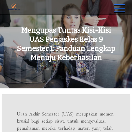
Skip
to
sttrbb.ac.id
Sekolah Tinggi Teknologi Riset Bumi Banua
content
Mengupas Tuntas Kisi-Kisi
UAS Penjaskes Kelas 9
Semester 1: Panduan Lengkap
Menuju Keberhasilan
Ujian Akhir Semester (UAS) merupakan momen
krusial bagi setiap siswa untuk mengevaluasi
pemahaman mereka terhadap materi yang telah