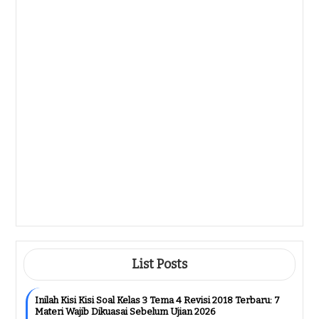
Ternyata Ini Dia Kisi Kisi Soal K13 Kelas
3 Tema 4 Subtema 2 Yang Wajib Anak
Kuasai Sebelum Ujian 2026
Agustus 9, 2026
Ternyata Ini Rahasia Kisi Kisi Soal
Kelas 4 KTSP Yang Wajib Diketahui
Sebelum Ulangan 2026
Agustus 8, 2026
Ternyata Ini Kisi Kisi Soal K13 Kelas 4
Revisi 17 Paling Dicari Guru Di 2026
Agustus 8, 2026
List Posts
Inilah Kisi Kisi Soal Kelas 3 Tema 4 Revisi 2018 Terbaru: 7
Materi Wajib Dikuasai Sebelum Ujian 2026