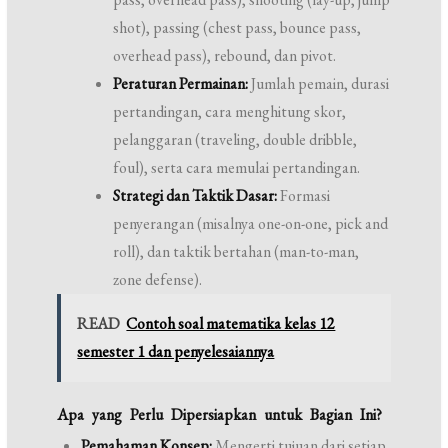
shot), passing (chest pass, bounce pass,
overhead pass), rebound, dan pivot.
Peraturan Permainan:
Jumlah pemain, durasi
pertandingan, cara menghitung skor,
pelanggaran (traveling, double dribble,
foul), serta cara memulai pertandingan.
Strategi dan Taktik Dasar:
Formasi
penyerangan (misalnya one-on-one, pick and
roll), dan taktik bertahan (man-to-man,
zone defense).
READ
Contoh soal matematika kelas 12
semester 1 dan penyelesaiannya
Apa yang Perlu Dipersiapkan untuk Bagian Ini?
Pemahaman Konsep:
Mengerti tujuan dari setiap