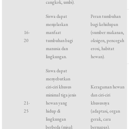
cangkok, umbi).
Siswa dapat
Peran tumbuhan
menjelaskan
bagi kehidupan
16-
manfaat
(sumber makanan,
20
tumbuhan bagi
oksigen, pencegah
manusia dan
erosi, habitat
lingkungan.
hewan).
Siswa dapat
menyebutkan
ciri-ciri khusus
Keragaman hewan
minimal tiga jenis
dan ciri-ciri
21-
hewan yang
khususnya
25
hidup di
(adaptasi, organ
lingkungan
gerak, cara
berbeda (misal:
bernapas).