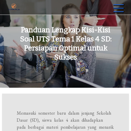
Skip
to
sttrbb.ac.id
Sekolah Tinggi Teknologi Riset Bumi Banua
content
Panduan Lengkap Kisi-Kisi
Soal UTS Tema 1 Kelas 4 SD:
Persiapan Optimal untuk
Sukses
Memasuki semester baru dalam jenjang Sekolah
Dasar (SD), siswa kelas 4 akan dihadapkan
pada berbagai materi pembelajaran yang menarik