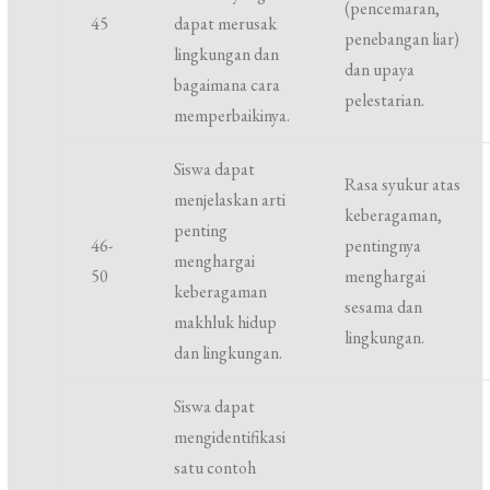
(pencemaran,
45
dapat merusak
penebangan liar)
lingkungan dan
dan upaya
bagaimana cara
pelestarian.
memperbaikinya.
Siswa dapat
Rasa syukur atas
menjelaskan arti
keberagaman,
penting
46-
pentingnya
menghargai
50
menghargai
keberagaman
sesama dan
makhluk hidup
lingkungan.
dan lingkungan.
Siswa dapat
mengidentifikasi
satu contoh