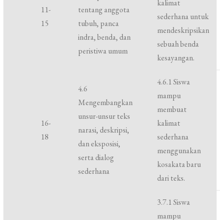
kalimat
11-
tentang anggota
sederhana untuk
15
tubuh, panca
mendeskripsikan
indra, benda, dan
sebuah benda
peristiwa umum
kesayangan.
4.6.1 Siswa
4.6
mampu
Mengembangkan
membuat
unsur-unsur teks
16-
kalimat
narasi, deskripsi,
18
sederhana
dan eksposisi,
menggunakan
serta dialog
kosakata baru
sederhana
dari teks.
3.7.1 Siswa
mampu