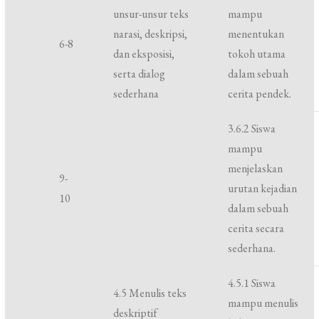
unsur-unsur teks
mampu
narasi, deskripsi,
menentukan
6-8
dan eksposisi,
tokoh utama
serta dialog
dalam sebuah
sederhana
cerita pendek.
3.6.2 Siswa
mampu
menjelaskan
9-
urutan kejadian
10
dalam sebuah
cerita secara
sederhana.
4.5.1 Siswa
4.5 Menulis teks
mampu menulis
deskriptif