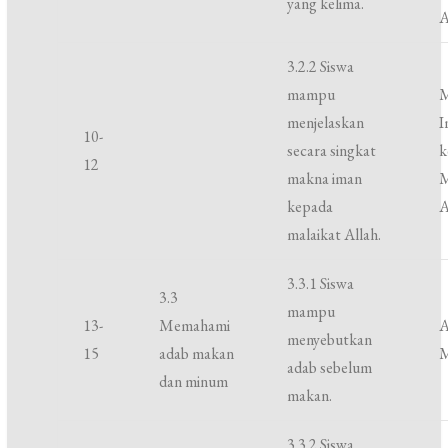
yang kelima.
A
3.2.2 Siswa
mampu
menjelaskan
I
10-
secara singkat
k
12
makna iman
M
kepada
A
malaikat Allah.
3.3.1 Siswa
3.3
mampu
13-
Memahami
A
menyebutkan
15
adab makan
adab sebelum
dan minum
makan.
3.3.2 Siswa