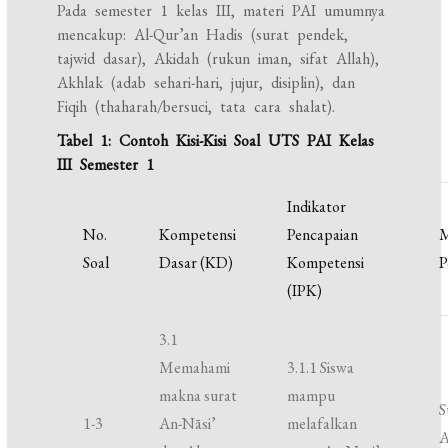
Pada semester 1 kelas III, materi PAI umumnya
mencakup: Al-Qur’an Hadis (surat pendek,
tajwid dasar), Akidah (rukun iman, sifat Allah),
Akhlak (adab sehari-hari, jujur, disiplin), dan
Fiqih (thaharah/bersuci, tata cara shalat).
Tabel 1: Contoh Kisi-Kisi Soal UTS PAI Kelas
III Semester 1
Indikator
No.
Kompetensi
Pencapaian
M
Soal
Dasar (KD)
Kompetensi
P
(IPK)
3.1
Memahami
3.1.1 Siswa
makna surat
mampu
S
1-3
An-Nāsi’
melafalkan
A