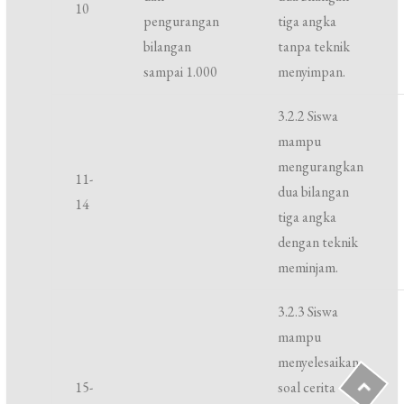
10
pengurangan
tiga angka
bilangan
tanpa teknik
sampai 1.000
menyimpan.
3.2.2 Siswa
mampu
mengurangkan
11-
dua bilangan
14
tiga angka
dengan teknik
meminjam.
3.2.3 Siswa
mampu
menyelesaikan
15-
soal cerita