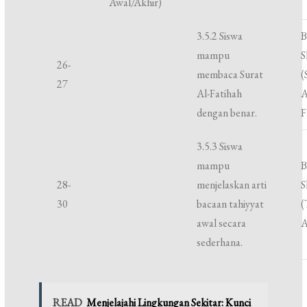
Awal/Akhir)
3.5.2 Siswa
B
mampu
S
26-
membaca Surat
(
27
Al-Fatihah
A
dengan benar.
F
3.5.3 Siswa
mampu
B
28-
menjelaskan arti
S
30
bacaan tahiyyat
(
awal secara
A
sederhana.
READ
Menjelajahi Lingkungan Sekitar: Kunci