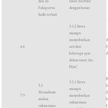
dan Al-
surat An-Nāsi’
Falaq serta
dengan benar.
hadis terkait
3.1.2 Siswa
mampu
menyebutkan
A
4-6
arti dari
S
beberapa ayat
A
dalam surat An-
Nāsi’.
3.2.1 Siswa
3.2
I
mampu
Memahami
(
7-9
menyebutkan
makna
k
rukun iman
rukun iman
H