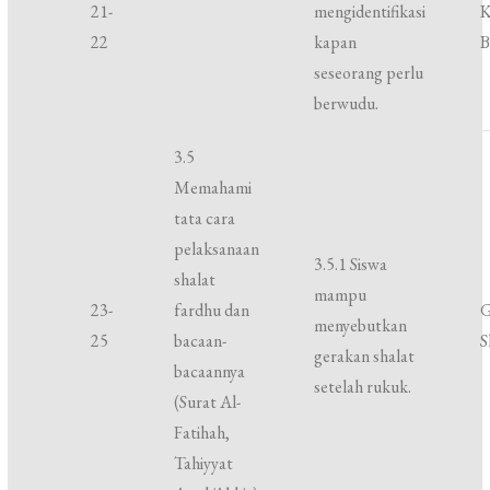
21-
mengidentifikasi
K
22
kapan
B
seseorang perlu
berwudu.
3.5
Memahami
tata cara
pelaksanaan
3.5.1 Siswa
shalat
mampu
23-
fardhu dan
G
menyebutkan
25
bacaan-
S
gerakan shalat
bacaannya
setelah rukuk.
(Surat Al-
Fatihah,
Tahiyyat