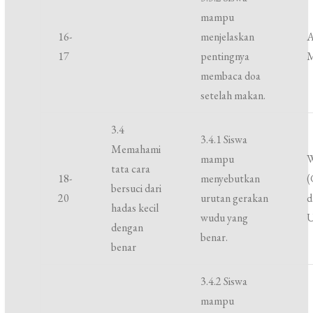
mampu
16-
menjelaskan
A
17
pentingnya
membaca doa
setelah makan.
3.4
3.4.1 Siswa
Memahami
mampu
tata cara
18-
menyebutkan
(
bersuci dari
20
urutan gerakan
d
hadas kecil
wudu yang
U
dengan
benar.
benar
3.4.2 Siswa
mampu