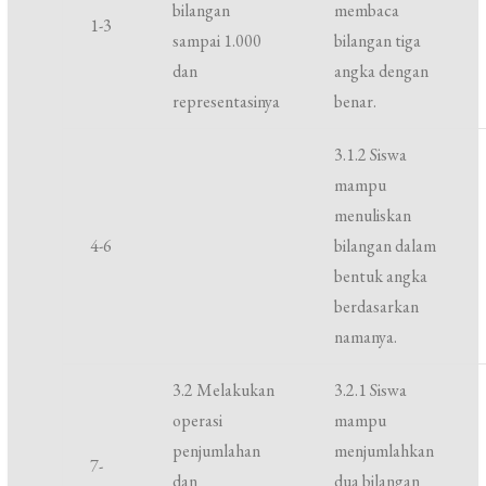
bilangan
membaca
1-3
sampai 1.000
bilangan tiga
dan
angka dengan
representasinya
benar.
3.1.2 Siswa
mampu
menuliskan
4-6
bilangan dalam
bentuk angka
berdasarkan
namanya.
3.2 Melakukan
3.2.1 Siswa
operasi
mampu
penjumlahan
menjumlahkan
7-
dan
dua bilangan