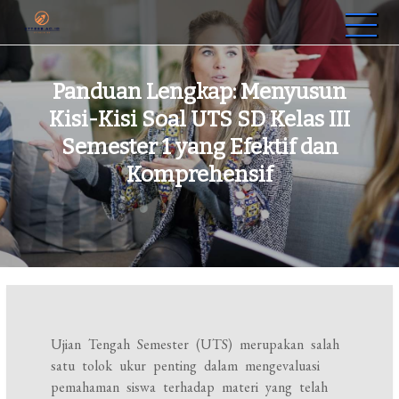
Skip
to
sttrbb.ac.id
Sekolah Tinggi Teknologi Riset Bumi Banua
content
Panduan Lengkap: Menyusun
Kisi-Kisi Soal UTS SD Kelas III
Semester 1 yang Efektif dan
Komprehensif
Ujian Tengah Semester (UTS) merupakan salah
satu tolok ukur penting dalam mengevaluasi
pemahaman siswa terhadap materi yang telah