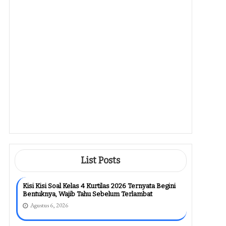
Ternyata Ini Rahasia Kisi Kisi Soal
Kelas 4 K13 Revisi 2018 Semester
2 Yang Sering Terlewat
Agustus 6, 2026
Akhirnya Terungkap Kisi Kisi Soal
Kelas 4 Kurtilas Penilaian Akhir
Semester Yang Sering Muncul
Agustus 5, 2026
Cara Mengubah Orientasi Kertas
Potret Dan Landscape Di Word
Untuk Satu Halaman Tanpa
Merusak Format Dokumen
Agustus 5, 2026
List Posts
Kisi Kisi Soal Kelas 4 Kurtilas 2026 Ternyata Begini
Bentuknya, Wajib Tahu Sebelum Terlambat
Agustus 6, 2026