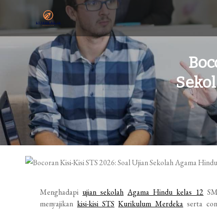
Skip
to
content
sttrbb.ac.id
Sekolah Tinggi Teknologi Riset Bumi Banua
Boc
Sekol
Menghadapi
ujian sekolah
Agama Hindu kelas 12
SMA
menyajikan
kisi-kisi STS
Kurikulum Merdeka
serta con