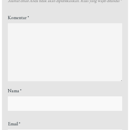
Alamat email Anda tidak akan dipublikasikan.
Ruas yang wajib ditandai
*
Komentar
*
Nama
*
Email
*